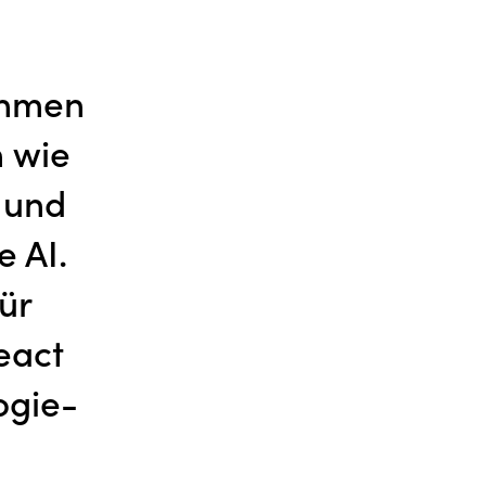
ehmen
n wie
n und
e AI.
ür
eact
ogie-