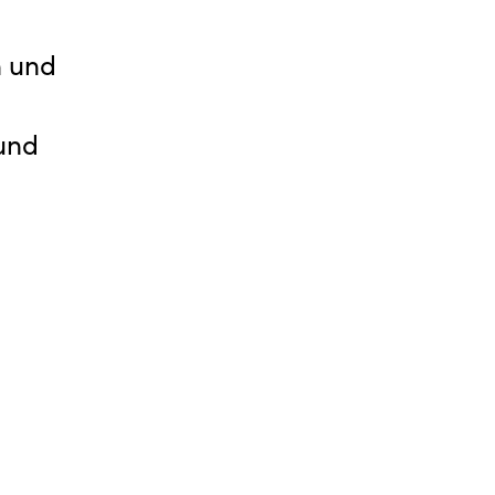
n und
und