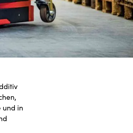
dditiv
chen,
 und in
Und